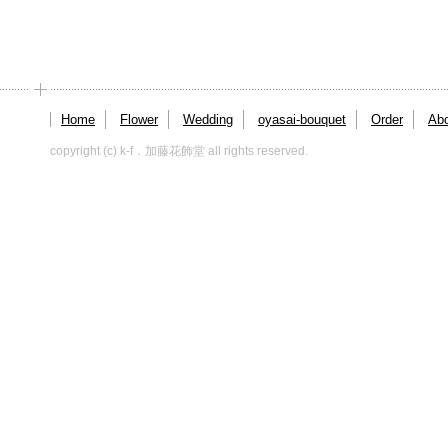
Home
Flower
Wedding
oyasai-bouquet
Order
Abo
copyright (c) k-f．加藤花飾堂 all rights reserved.